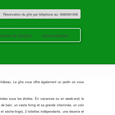
Réservation du gîte par téléphone au: 0686381058
istoire de Sérigny
Infos pratiques
âteau. Le gîte vous offre également un jardin où vous
soirées sous les étoiles. En vacances ou en week-end, le
 de bain, un vaste living et sa grande cheminée, un coin
et sèche-linge), 2 toilettes indépendants, une réserve et