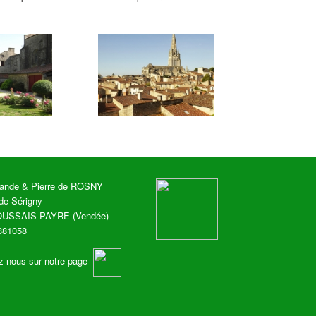
lande & Pierre de ROSNY
de Sérigny
OUSSAIS-PAYRE (Vendée)
6381058
z-nous sur
notre page