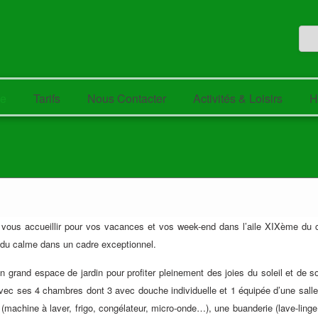
te
Tarifs
Nous Contacter
Activités & Loisirs
H
us accueillir pour vos vacances et vos week-end dans l’aile XIXème du ch
t du calme dans un cadre exceptionnel.
un grand espace de jardin pour profiter pleinement des joies du soleil et de 
vec ses 4 chambres dont 3 avec douche individuelle et 1 équipée d’une salle
(machine à laver, frigo, congélateur, micro-onde…), une buanderie (lave-linge 